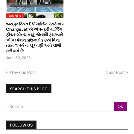
BUSINESS
જયપુર સ્થિત EV ચાર્જિંગ સ્ટાર્ટઅપ
ChargeJet એ એપ-ફ્રી ચાર્જિંગ
ફીચર લોન્ચ કર્યું, જેનાથી ડ્રાઇવરો
એપ્લિકેશન ડાઉનલોડ કર્યા વિના
તરત જ સ્કેન, ચૂકવણી અને ચાર્જ
કરી શકે છે
June 30, 2026
Previous Post
Next Post
SEARCH THIS BLOG
FOLLOW US