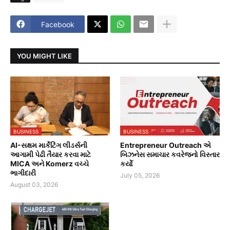
Facebook
YOU MIGHT LIKE
BUSINESS
BUSINESS
AI-સક્ષમ માર્કેટિંગ લીડર્સની
Entrepreneur Outreach એ
આગામી પેઢી તૈયાર કરવા માટે
બિઝનેસ સમાચાર કવરેજનો વિસ્તાર
MICA અને Komerz વચ્ચે
કર્યો
ભાગીદારી
July 05, 2026
August 03, 2026