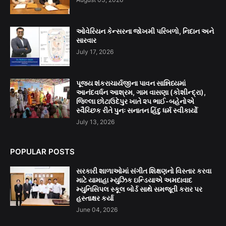
ઓવેરિયન કેન્સરના જોખમી પરિબળો, નિદાન અને
સારવાર
July 17, 2026
પૂજ્ય શંકરાચાર્યજીના પાવન સાન્નિધ્યમાં
આનંદવર્ધન આશ્રમ, ગામ વાસણા (કોશીન્દ્રા),
જિલ્લા છોટાઉદેપુર ખાતે ૨૫ ભાઈ-બહેનોએ
સ્વૈચ્છિક રીતે પુનઃ સનાતન હિંદુ ધર્મ સ્વીકાર્યો
July 13, 2026
POPULAR POSTS
સરકારી શાળાઓમાં સંગીત શિક્ષણનો વિસ્તાર કરવા
માટે યામાહા મ્યુઝિક ઇન્ડિયાએ અમદાવાદ
મ્યુનિસિપલ સ્કૂલ બોર્ડ સાથે સમજૂતી કરાર પર
હસ્તાક્ષર કર્યા
June 04, 2026