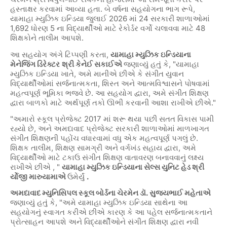
હસ્તાક્ષર કરવામાં આવ્યા હતા. બે વર્ષના સહયોગના ભાગ રૂપે,
યામાહા મ્યુઝિક ઇન્ડિયા જુલાઈ 2026 માં 24 સરકારી શાળાઓમાં
1,692 ધોરણ 5 ના વિદ્યાર્થીઓ માટે રેકોર્ડર વર્ગો ચલાવવા માટે 48
શિક્ષકોને તાલીમ આપશે.
આ સહયોગ અંગે ટિપ્પણી કરતા,
યામાહા મ્યુઝિક ઇન્ડિયાના
મેનેજિંગ ડિરેક્ટર
શ્રી કેનેઈ સકાઈએ
જણાવ્યું હતું કે, "યામાહા
મ્યુઝિક ઇન્ડિયા ખાતે, અમે માનીએ છીએ કે સંગીત યુવાન
વિદ્યાર્થીઓમાં સર્જનાત્મકતા, શિસ્ત અને આત્મવિશ્વાસને પોષવામાં
મહત્વપૂર્ણ ભૂમિકા ભજવે છે. આ સહયોગ દ્વારા, અમે સંગીત શિક્ષણ
દ્વારા બાળકો માટે અર્થપૂર્ણ તકો ઊભી કરવાની આશા રાખીએ છીએ."
"અમારો સ્કૂલ પ્રોજેક્ટ 2017 માં શરૂ થયા પછી સતત વિકાસ પામી
રહ્યો છે, અને અમદાવાદ પ્રોજેક્ટ સરકારી શાળાઓમાં માળખાગત
સંગીત શિક્ષણની પહોંચ વધારવામાં વધુ એક મહત્વપૂર્ણ પગલું છે.
શિક્ષક તાલીમ, શિક્ષણ સામગ્રી અને વર્ગખંડ સહાય દ્વારા, અમે
વિદ્યાર્થીઓ માટે ટકાઉ સંગીત શિક્ષણ વાતાવરણ બનાવવાનું લક્ષ્ય
રાખીએ છીએ , "
યામાહા મ્યુઝિક ઇન્ડિયાના સેલ્સ યુનિટ હેડ શ્રી
ર્યોજી મારુયામાએ
ઉમેર્યું
.
અમદાવાદ મ્યુનિસિપલ સ્કૂલ બોર્ડના ચેરમેન ડૉ. સુજયભાઈ મહેતાએ
જણાવ્યું હતું કે, "અમે યામાહા મ્યુઝિક ઇન્ડિયા સાથેના આ
સહયોગનું સ્વાગત કરીએ છીએ કારણ કે આ પહેલ સર્જનાત્મકતાને
પ્રોત્સાહન આપશે અને વિદ્યાર્થીઓને સંગીત શિક્ષણ દ્વારા નવી