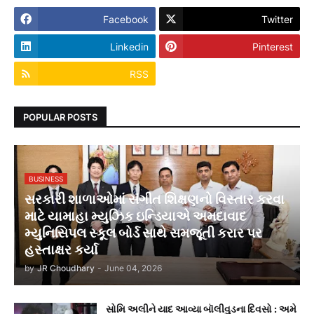
Facebook
Twitter
Linkedin
Pinterest
RSS
POPULAR POSTS
BUSINESS
સરકારી શાળાઓમાં સંગીત શિક્ષણનો વિસ્તાર કરવા
માટે યામાહા મ્યુઝિક ઇન્ડિયાએ અમદાવાદ
મ્યુનિસિપલ સ્કૂલ બોર્ડ સાથે સમજૂતી કરાર પર
હસ્તાક્ષર કર્યા
by
JR Choudhary
-
June 04, 2026
સોમિ અલીને યાદ આવ્યા બૉલીવુડના દિવસો : અમે