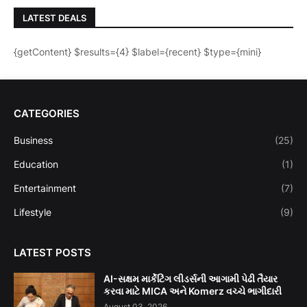
LATEST DEALS
{getContent} $results={4} $label={recent} $type={mini}
CATEGORIES
Business
(25)
Education
(1)
Entertainment
(7)
Lifestyle
(9)
LATEST POSTS
AI-સક્ષમ માર્કેટિંગ લીડર્સની આગામી પેઢી તૈયાર
કરવા માટે MICA અને Komerz વચ્ચે ભાગીદારી
August 03, 2026