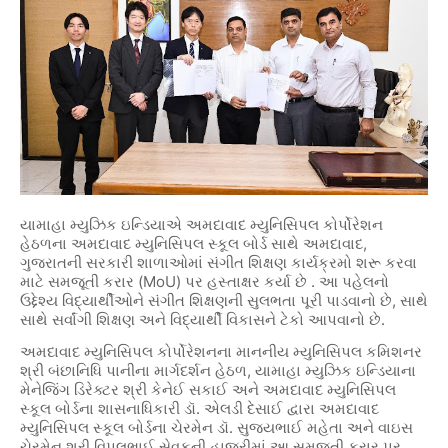
યામાહા મ્યુઝિક ઇન્ડિયાએ અમદાવાદ મ્યુનિસિપલ કોર્પોરેશન
હેઠળના અમદાવાદ મ્યુનિસિપલ સ્કૂલ બોર્ડ સાથે અમદાવાદ,
ગુજરાતની સરકારી શાળાઓમાં સંગીત શિક્ષણ કાર્યક્રમો શરૂ કરવા
માટે સમજૂતી કરાર (MoU) પર હસ્તાક્ષર કર્યા છે . આ પહેલનો
ઉદ્દેશ્ય વિદ્યાર્થીઓને સંગીત શિક્ષણની સુલભતા પૂરી પાડવાનો છે, સાથે
સાથે સર્વાંગી શિક્ષણ અને વિદ્યાર્થી વિકાસને ટેકો આપવાનો છે.
અમદાવાદ મ્યુનિસિપલ કોર્પોરેશનના માનનીય મ્યુનિસિપલ કમિશનર
શ્રી બંછાનિધિ પાનીના માર્ગદર્શન હેઠળ, યામાહા મ્યુઝિક ઇન્ડિયાના
મેનેજિંગ ડિરેક્ટર શ્રી કેનેઈ સકાઈ અને અમદાવાદ મ્યુનિસિપલ
સ્કૂલ બોર્ડના
ડૉ. એલડી દેસાઈ દ્વારા અમદાવાદ
શાસનાધિકારી
મ્યુનિસિપલ સ્કૂલ બોર્ડના ચેરમેન ડૉ. સુજયભાઈ મહેતા અને વાઇસ
ચેરમેન શ્રી વિપુલભાઈ સેવકની હાજરીમાં આ સમજૂતી કરાર પર