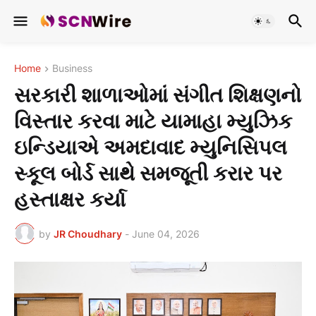
Home
Business
સરકારી શાળાઓમાં સંગીત શિક્ષણનો
વિસ્તાર કરવા માટે યામાહા મ્યુઝિક
ઇન્ડિયાએ અમદાવાદ મ્યુનિસિપલ
સ્કૂલ બોર્ડ સાથે સમજૂતી કરાર પર
હસ્તાક્ષર કર્યા
by
JR Choudhary
-
June 04, 2026