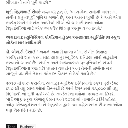
શીખવાની તકો પૂરી પાડશે."
શ્રી વિપુલભાઈ સેવકે
જણાવ્યું હતું કે, "બાળકોના સર્વાંગી વિકાસમાં
સંગીત મહત્વપૂર્ણ ભૂમિકા ભજવે છે, અને અમને ખુશી છે કે અમે એવા
કાર્યક્રમને સમર્થન આપીએ છીએ જે અમારી શાળાઓમાં
વિદ્યાર્થીઓ માટે એક આકર્ષક શિક્ષણ અનુભવ બનાવશે."
અમદાવાદ મ્યુનિસિપલ કોર્પોરેશન હેઠળ અમદાવાદ મ્યુનિસિપલ સ્કૂલ
બોર્ડના
શાસનાધિકારી
ડૉ. એલ.ડી. દેસાઈ
"અમને અમારી શાળાઓમાં સંગીત શિક્ષણ
કાર્યક્રમો શરૂ કરવા માટે યામાહા મ્યુઝિક ઇન્ડિયા સાથે સહયોગ
કરવાનો આનંદ
છે
. સંગીત અને સર્જનાત્મક પ્રવૃત્તિઓનો સંપર્ક
વિદ્યાર્થીઓના આત્મવિશ્વાસને વધારીને અને તેમની સર્જનાત્મક
બાજુને વધારીને તેમના એકંદર વિકાસને ટેકો આપે છે."
૨૦૧૭ માં શરૂ કરાયેલ, યામાહા મ્યુઝિક ઇન્ડિયાનો સ્કૂલ પ્રોજેક્ટ
૬૫૦ થી વધુ શાળાઓમાં વિસ્તર્યો છે અને દેશભરમાં ૪૩,૦૦૦ થી વધુ
વિદ્યાર્થીઓ સુધી પહોંચ્યો છે. તાજેતરના વર્ષોમાં, ૨૦૨૩ માં દિલ્હી
બોર્ડ ઓફ સ્કૂલ એજ્યુકેશન અને ૨૦૨૬ માં નાગાલેન્ડ ડિરેક્ટોરેટ
ઓફ એજ્યુકેશન સાથે સહયોગ દ્વારા આ પહેલ સરકારી શાળાઓમાં
પણ વિસ્તરિત થઈ છે.
Tags
Business