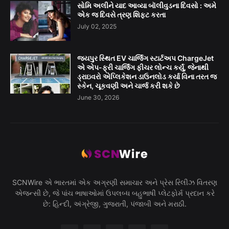
સોમિ અલીને યાદ આવ્યા બૉલીવુડના દિવસો : અમે
એક જ દિવસે ત્રણ શિફ્ટ કરતા
July 02, 2025
જયપુર સ્થિત EV ચાર્જિંગ સ્ટાર્ટઅપ ChargeJet
એ એપ-ફ્રી ચાર્જિંગ ફીચર લોન્ચ કર્યું, જેનાથી
ડ્રાઇવરો એપ્લિકેશન ડાઉનલોડ કર્યા વિના તરત જ
સ્કેન, ચૂકવણી અને ચાર્જ કરી શકે છે
June 30, 2026
SCNWire એ ભારતમાં એક અગ્રણી સમાચાર અને પ્રેસ રિલીઝ વિતરણ
એજન્સી છે, જે પાંચ ભાષાઓમાં ઉપલબ્ધ બહુભાષી પ્લેટફોર્મ પ્રદાન કરે
છે: હિન્દી, અંગ્રેજી, ગુજરાતી, પંજાબી અને મરાઠી.